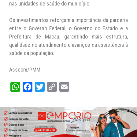
nas unidades de saúde do município.
Os investimentos reforçam a importância da parceria
entre o Governo Federal, o Governo do Estado e a
Prefeitura de Macau, garantindo mais estrutura,
qualidade no atendimento e avanços na assistência à
saúde da população.
Asscom/PMM
W
Fa
T
C
E
ha
ce
wi
op
m
ts
bo
tt
y
ail
A
ok
er
Li
pp
nk