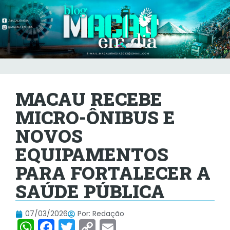
MACAU RECEBE
MICRO-ÔNIBUS E
NOVOS
EQUIPAMENTOS
PARA FORTALECER A
SAÚDE PÚBLICA
07/03/2026
Por:
Redação
W
F
T
C
E