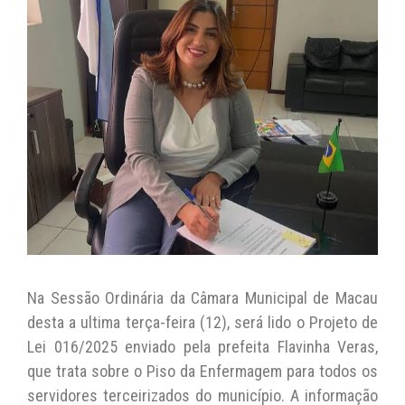
at
c
itt
p
ai
s
e
er
y
l
A
b
Li
p
o
n
p
o
k
k
Na Sessão Ordinária da Câmara Municipal de Macau
desta a ultima terça-feira (12), será lido o Projeto de
Lei 016/2025 enviado pela prefeita Flavinha Veras,
que trata sobre o Piso da Enfermagem para todos os
servidores terceirizados do município. A informação