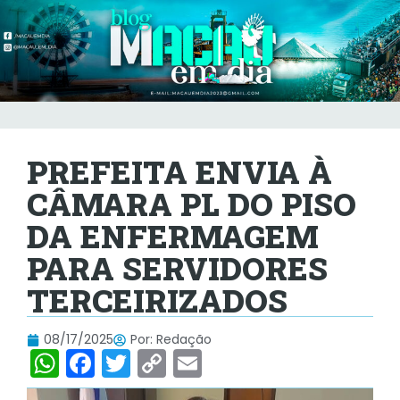
PREFEITA ENVIA À
CÂMARA PL DO PISO
DA ENFERMAGEM
PARA SERVIDORES
TERCEIRIZADOS
08/17/2025
Por:
Redação
W
F
T
C
E
h
a
w
o
m