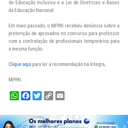
de Educação Inclusiva e a Lei de Diretrizes e Bases
da Educação Nacional.
Em maio passado, o MPRN recebeu denúncia sobre a
preterição de aprovados no concurso para professor
com a contratação de profissionais temporários para
a mesma função.
Clique aqui
para ler a recomendação na íntegra,
MPRN
W
Fa
T
C
E
ha
ce
wi
op
m
ts
bo
tt
y
ail
A
ok
er
Li