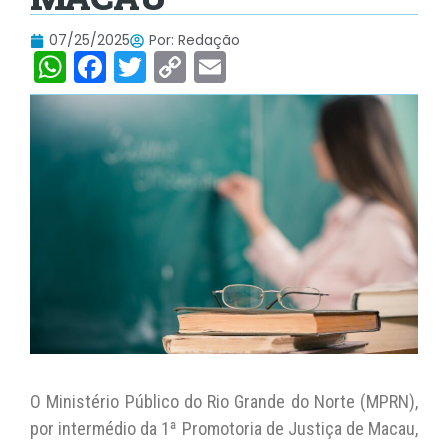
07/25/2025
Por:
Redação
W
F
T
C
E
h
a
w
o
m
at
c
itt
p
ai
s
e
er
y
l
A
b
Li
p
o
n
p
o
k
k
O Ministério Público do Rio Grande do Norte (MPRN),
por intermédio da 1ª Promotoria de Justiça de Macau,