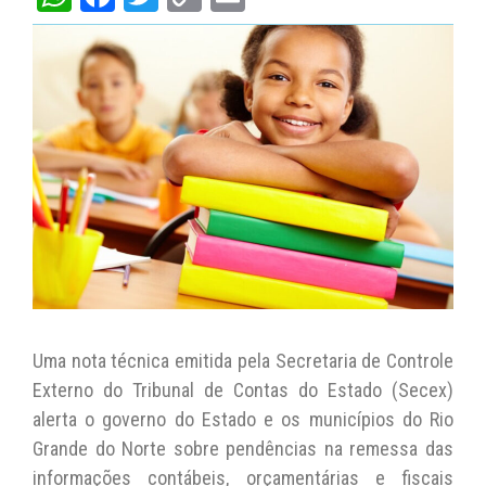
h
a
w
o
m
at
c
itt
p
ai
s
e
er
y
l
A
b
Li
p
o
n
p
o
k
k
Uma nota técnica emitida pela Secretaria de Controle
Externo do Tribunal de Contas do Estado (Secex)
alerta o governo do Estado e os municípios do Rio
Grande do Norte sobre pendências na remessa das
informações contábeis, orçamentárias e fiscais