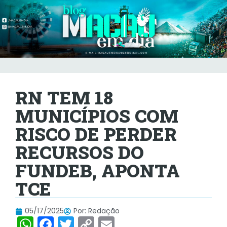
RN TEM 18
MUNICÍPIOS COM
RISCO DE PERDER
RECURSOS DO
FUNDEB, APONTA
TCE
05/17/2025
Por:
Redação
W
F
T
C
E