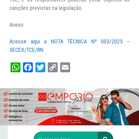
sanções previstas na legislação.
Anexo
Acesse aqui a NOTA TÉCNICA Nº 003/2025 –
SECEX/TCE/RN
W
Fa
T
C
E
ha
ce
wi
op
m
ts
bo
tt
y
ail
A
ok
er
Li
pp
nk