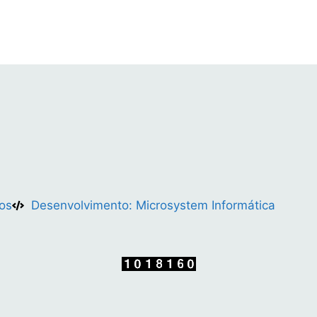
p
o
k
k
os
Desenvolvimento: Microsystem Informática