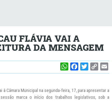
CAU FLÁVIA VAI A
EITURA DA MENSAGEM
W
F
T
C
h
a
w
o
at
c
itt
p
a
s
e
er
y
l
ai à Câmara Municipal na segunda-feira, 17, para apresentar a
A
b
Li
essão marca o início dos trabalhos legislativos, sob a
p
o
n