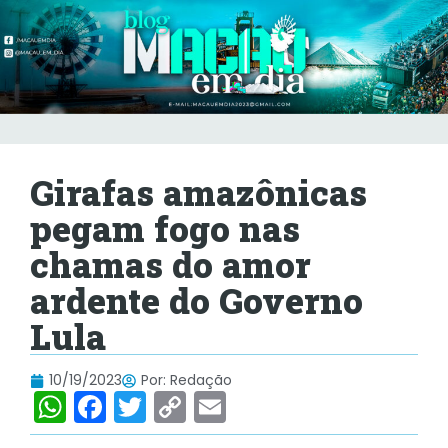
Girafas amazônicas
pegam fogo nas
chamas do amor
ardente do Governo
Lula
10/19/2023
Por:
Redação
W
F
T
C
E
h
a
w
o
m