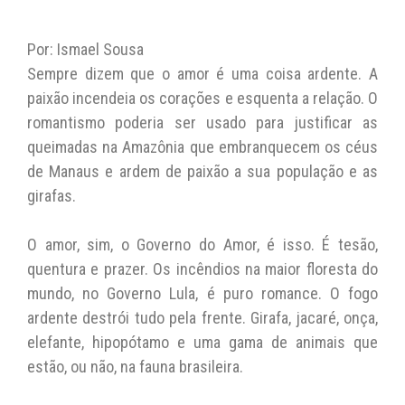
at
c
itt
p
ai
s
e
er
y
l
Por: Ismael Sousa
A
b
Li
Sempre dizem que o amor é uma coisa ardente. A
paixão incendeia os corações e esquenta a relação. O
p
o
n
romantismo poderia ser usado para justificar as
p
o
k
queimadas na Amazônia que embranquecem os céus
k
de Manaus e ardem de paixão a sua população e as
girafas.
O amor, sim, o Governo do Amor, é isso. É tesão,
quentura e prazer. Os incêndios na maior floresta do
mundo, no Governo Lula, é puro romance. O fogo
ardente destrói tudo pela frente. Girafa, jacaré, onça,
elefante, hipopótamo e uma gama de animais que
estão, ou não, na fauna brasileira.