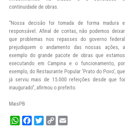
continuidade de obras.
“Nossa decisão foi tomada de forma madura e
responsável. Afinal de contas, não podemos deixar
que problemas nos repasses do governo federal
prejudiquem o andamento das nossas ações, a
exemplo do grande pacote de obras que estamos
executando em Campina e o funcionamento, por
exemplo, do Restaurante Popular ‘Prato do Povo’, que
já serviu mais de 15.000 refeições desde que foi
inaugurado”, afirmou o prefeito.
MaisPB
W
Fa
T
C
E
ha
ce
wi
op
m