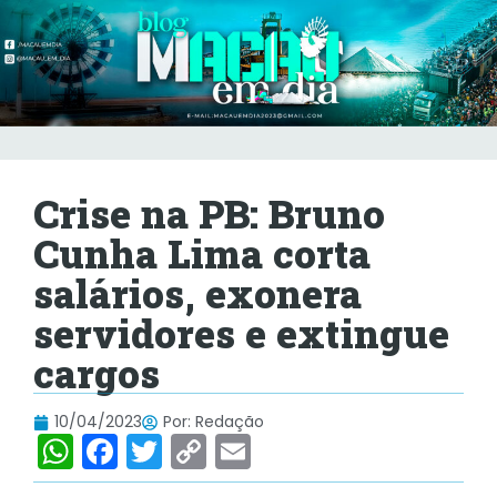
Crise na PB: Bruno
Cunha Lima corta
salários, exonera
servidores e extingue
cargos
10/04/2023
Por:
Redação
W
F
T
C
E
h
a
w
o
m