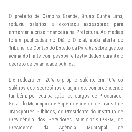
at
c
itt
p
ai
s
e
er
y
l
O prefeito de Campina Grande, Bruno Cunha Lima,
A
b
Li
reduziu salários e exonerou assessores para
enfrentar a crise financeira na Prefeitura. As medias
p
o
n
foram publicadas no Diário Oficial, após alerta do
p
o
k
Tribunal de Contas do Estado da Paraíba sobre gastos
k
acima do limite com pessoal e festividades durante o
decreto de calamidade pública.
Ele reduziu em 20% o próprio salário, em 10% os
salários dos secretários e adjuntos, compreendendo
também, por equiparação, os cargos de Procurador
Geral do Município, de Superintendente de Trânsito e
Transportes Públicos, do Presidente do Instituto de
Previdência dos Servidores Municipais-IPSEM, do
Presidente da Agência Municipal de