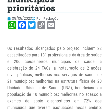
prioritários
09/05/2023
Por:
Redação
W
F
T
C
E
h
a
w
o
m
at
c
itt
p
ai
s
e
er
y
l
Os resultados alcançados pelo projeto incluem 22
A
b
Li
capacitações para 131 profissionais da área de saúde
e 206 conselheiros municipais de saúde; a
p
o
n
celebração de 24 TACs; a instauração de 2 ações
p
o
k
civis públicas; melhorias nos serviços de saúde de
k
21 municípios; melhorias na estrutura física de 20
Unidades Básicas de Saúde (UBS), beneficiando a
população de 10 municípios; melhorias no acesso a
exames de apoio diagnósticos em 72% dos
municípios que tiveram pactuações nesse âmbito;