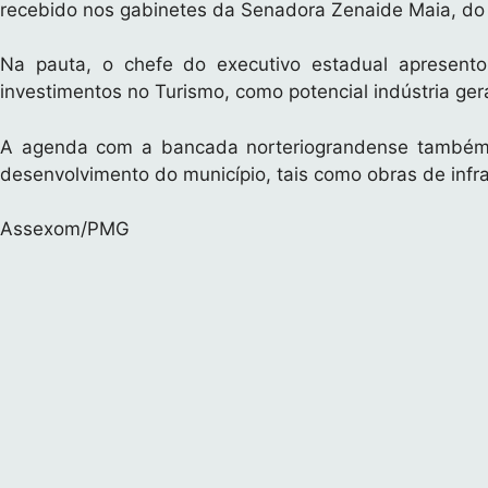
p
o
e
L
i
recebido nos gabinetes da Senadora Zenaide Maia, do 
k
r
i
l
Na pauta, o chefe do executivo estadual apresento
n
investimentos no Turismo, como potencial indústria ger
k
A agenda com a bancada norteriograndense também te
desenvolvimento do município, tais como obras de infra
Assexom/PMG