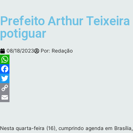
Prefeito Arthur Teixeir
potiguar
08/18/2023
Por:
Redação
W
h
F
a
a
T
t
c
w
C
s
e
i
o
E
A
b
t
p
m
p
o
t
y
a
Nesta quarta-feira (16), cumprindo agenda em Brasília