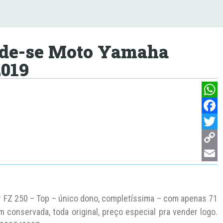
ende-se Moto Yamaha
2019
W
h
F
a
a
T
t
c
w
C
s
e
i
o
E
A
b
t
p
m
FZ 250 – Top – único dono, completíssima – com apenas 71
p
o
t
y
a
 conservada, toda original, preço especial pra vender logo.
p
o
e
L
i