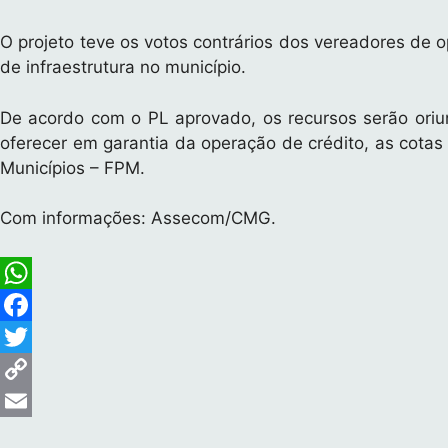
n
O projeto teve os votos contrários dos vereadores de 
k
de infraestrutura no município.
De acordo com o PL aprovado, os recursos serão oriu
oferecer em garantia da operação de crédito, as cotas
Municípios – FPM.
Com informações: Assecom/CMG.
W
h
F
a
a
T
t
c
w
C
s
e
i
o
E