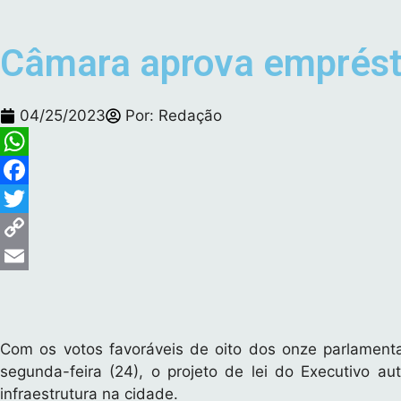
Câmara aprova emprésti
04/25/2023
Por:
Redação
W
h
F
a
a
T
t
c
w
C
s
e
i
o
E
A
b
t
p
m
p
o
t
y
a
Com os votos favoráveis de oito dos onze parlament
p
o
e
L
i
segunda-feira (24), o projeto de lei do Executivo a
infraestrutura na cidade.
k
r
i
l