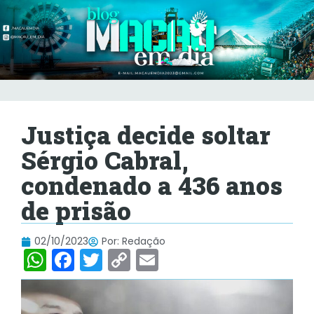
Justiça decide soltar
Sérgio Cabral,
condenado a 436 anos
de prisão
02/10/2023
Por:
Redação
W
F
T
C
E
h
a
w
o
m
at
c
itt
p
ai