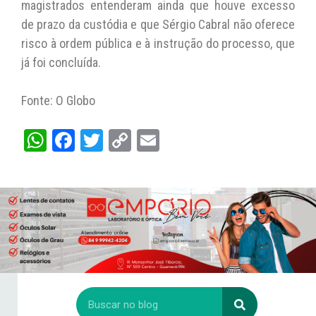
magistrados entenderam ainda que houve excesso
de prazo da custódia e que Sérgio Cabral não oferece
risco à ordem pública e à instrução do processo, que
já foi concluída.
Fonte: O Globo
W
Fa
T
C
E
ha
ce
wi
op
m
ts
bo
tt
y
ail
A
ok
er
Li
pp
nk