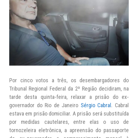
s
e
er
y
l
A
b
Li
p
o
n
p
o
k
k
Por cinco votos a três, os desembargadores do
Tribunal Regional Federal da 2ª Região decidiram, na
tarde desta quinta-feira, relaxar a prisão do ex-
governador do Rio de Janeiro
Sérgio Cabral
. Cabral
estava em prisão domiciliar. A prisão será substituída
por medidas cautelares, entre elas o uso de
tornozeleira eletrônica, a apreensão do passaporte