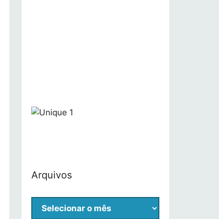
E
m
i
Arquivos