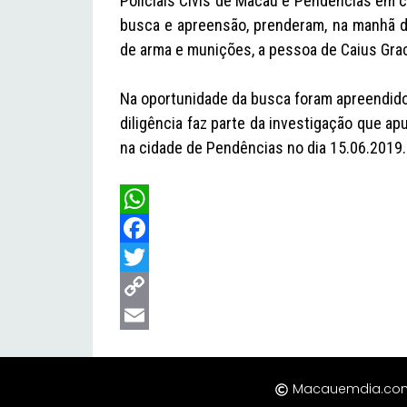
Policiais Civis de Macau e Pendências em 
busca e apreensão, prenderam, na manhã de
de arma e munições, a pessoa de Caius Grac
Na oportunidade da busca foram apreendidos
diligência faz parte da investigação que ap
na cidade de Pendências no dia 15.06.2019. 
W
h
F
a
a
T
t
c
w
C
s
e
i
o
E
A
b
t
p
m
Macauemdia.com |
p
o
t
y
a