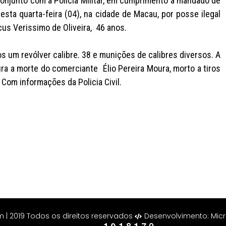
conjunto com a Polícia Militar, em cumprimento a mandado de
p
o
t
y
a
sta quarta-feira (04), na cidade de Macau, por posse ilegal
p
o
e
L
i
us Verissimo de Oliveira, 46 anos.
k
r
i
l
n
 um revólver calibre. 38 e munições de calibres diversos. A
k
ura a morte do comerciante Élio Pereira Moura, morto a tiros
Com informações da Policia Civil.
 2019 Todos os direitos reservados
Desenvolvimento: Mic