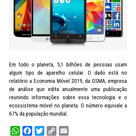
p
o
n
p
o
k
k
Em todo o planeta, 5,1 bilhões de pessoas usam
algum tipo de aparelho celular. O dado está no
relatório a
Economia Móvel 2019
, da
GSMA
, empresa
de análise que edita anualmente uma publicação
reunindo informações sobre essa tecnologia e o
ecossistema móvel no planeta. O número equivale a
67% da população mundial.
W
Fa
T
C
E