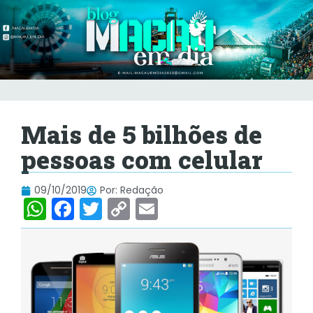
Mais de 5 bilhões de
pessoas com celular
09/10/2019
Por:
Redação
W
F
T
C
E
h
a
w
o
m
at
c
itt
p
ai
s
e
er
y
l
A
b
Li