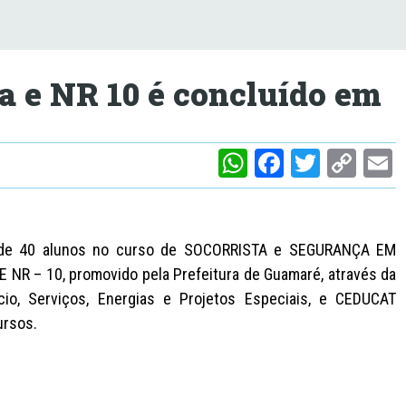
a e NR 10 é concluído em
W
F
T
C
h
a
w
o
at
c
itt
p
a
s
e
er
y
l
al de 40 alunos no curso de SOCORRISTA e SEGURANÇA EM
A
b
Li
R – 10, promovido pela Prefeitura de Guamaré, através da
rcio, Serviços, Energias e Projetos Especiais, e CEDUCAT
p
o
n
ursos.
p
o
k
k