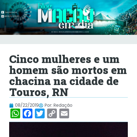
Cinco mulheres e um
homem são mortos em
chacina na cidade de
Touros, RN
08/22/2019
Por:
Redação
W
F
T
C
E
h
a
w
o
m
at
c
itt
p
ai