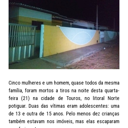
s
e
er
y
l
A
b
Li
p
o
n
p
o
k
k
Cinco mulheres e um homem, quase todos da mesma
família, foram mortos a tiros na noite desta quarta-
feira (21) na cidade de Touros, no litoral Norte
potiguar. Duas das vítimas eram adolescentes: uma
de 13 e outra de 15 anos. Pelo menos dez crianças
também estavam nos imóveis, mas elas escaparam