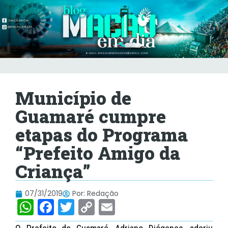
Município de
Guamaré cumpre
etapas do Programa
“Prefeito Amigo da
Criança”
07/31/2019
Por:
Redação
W
F
T
C
E
h
a
w
o
m