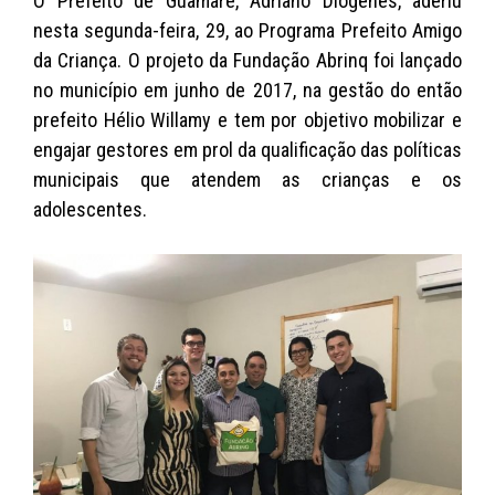
O Prefeito de Guamaré, Adriano Diógenes, aderiu
at
c
itt
p
ai
nesta segunda-feira, 29, ao Programa Prefeito Amigo
s
e
er
y
l
da Criança. O projeto da Fundação Abrinq foi lançado
A
b
Li
no município em junho de 2017, na gestão do então
prefeito Hélio Willamy e tem por objetivo mobilizar e
p
o
n
engajar gestores em prol da qualificação das políticas
p
o
k
municipais que atendem as crianças e os
k
adolescentes.