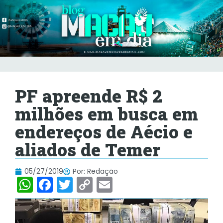
PF apreende R$ 2
milhões em busca em
endereços de Aécio e
aliados de Temer
05/27/2019
Por:
Redação
W
F
T
C
E
h
a
w
o
m
at
c
itt
p
ai