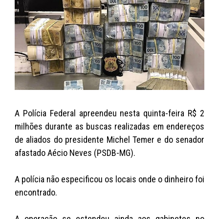
s
e
er
y
l
A
b
Li
p
o
n
p
o
k
k
A Polícia Federal apreendeu nesta quinta-feira R$ 2
milhões durante as buscas realizadas em endereços
de aliados do presidente Michel Temer e do senador
afastado Aécio Neves (PSDB-MG).
A polícia não especificou os locais onde o dinheiro foi
encontrado.
A operação se estendeu ainda aos gabinetes no