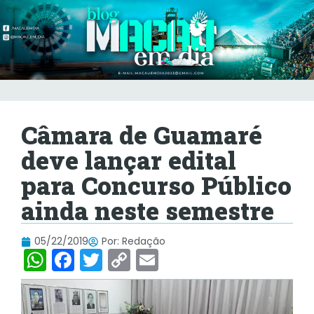
Câmara de Guamaré
deve lançar edital
para Concurso Público
ainda neste semestre
05/22/2019
Por:
Redação
W
F
T
C
E
h
a
w
o
m
at
c
itt
p
ai