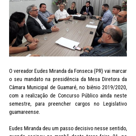
s
e
er
y
l
A
b
Li
p
o
n
p
o
k
k
O vereador Eudes Miranda da Fonseca (PR) vai marcar
o seu mandato na presidência da Mesa Diretora da
Câmara Municipal de Guamaré, no biênio 2019/2020,
com a realização de Concurso Público ainda neste
semestre, para preencher cargos no Legislativo
guamareense.
Eudes Miranda deu um passo decisivo nesse sentido,