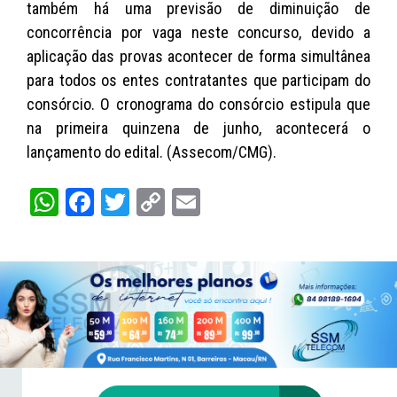
também há uma previsão de diminuição de
concorrência por vaga neste concurso, devido a
aplicação das provas acontecer de forma simultânea
para todos os entes contratantes que participam do
consórcio. O cronograma do consórcio estipula que
na primeira quinzena de junho, acontecerá o
lançamento do edital. (Assecom/CMG).
W
Fa
T
C
E
ha
ce
wi
op
m
ts
bo
tt
y
ail
A
ok
er
Li
pp
nk