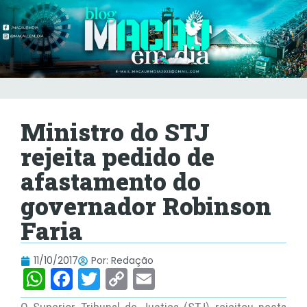
Ministro do STJ
rejeita pedido de
afastamento do
governador Robinson
Faria
11/10/2017
Por:
Redação
W
F
T
C
E
h
a
w
o
m