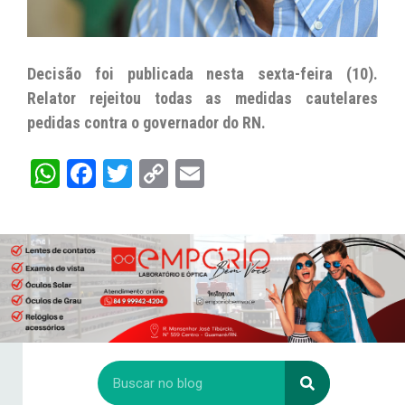
Decisão foi publicada nesta sexta-feira (10).
Relator rejeitou todas as medidas cautelares
pedidas contra o governador do RN.
W
Fa
T
C
E
ha
ce
wi
op
m
ts
bo
tt
y
ail
A
ok
er
Li
pp
nk