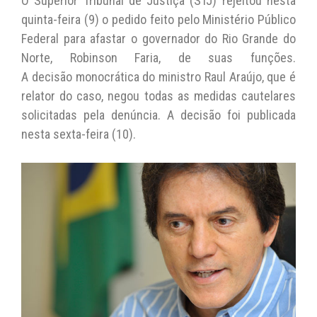
O Superior Tribunal de Justiça (STJ) rejeitou nesta
at
c
itt
p
ai
quinta-feira (9) o pedido feito pelo Ministério Público
s
e
er
y
l
Federal para afastar o governador do Rio Grande do
A
b
Li
Norte, Robinson Faria, de suas funções.
A decisão monocrática do ministro Raul Araújo, que é
p
o
n
relator do caso, negou todas as medidas cautelares
p
o
k
solicitadas pela denúncia. A decisão foi publicada
k
nesta sexta-feira (10).