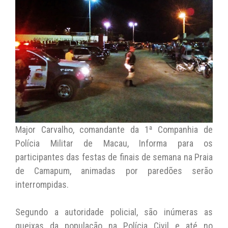
A
b
Li
p
o
n
p
o
k
k
Major Carvalho, comandante da 1ª Companhia de
Polícia Militar de Macau, Informa para os
participantes das festas de finais de semana na Praia
de Camapum, animadas por paredões serão
interrompidas.
Segundo a autoridade policial, são inúmeras as
queixas da população na Polícia Civil e até no