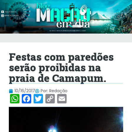
Festas com paredões
serão proibidas na
praia de Camapum.
10/16/2017
Por:
Redação
W
F
T
C
E
h
a
w
o
m
at
c
itt
p
ai
s
e
er
y
l