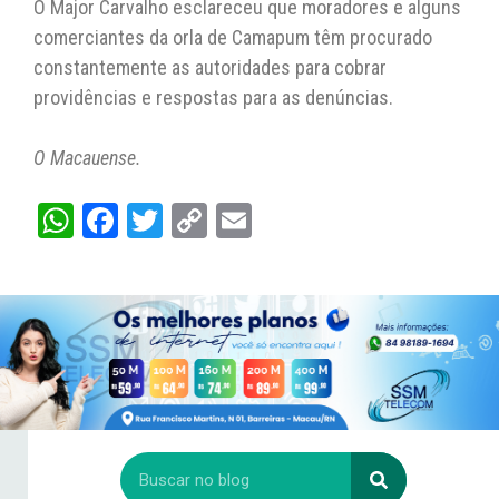
O Major Carvalho esclareceu que moradores e alguns
comerciantes da orla de Camapum têm procurado
constantemente as autoridades para cobrar
providências e respostas para as denúncias.
O Macauense.
W
Fa
T
C
E
ha
ce
wi
op
m
ts
bo
tt
y
ail
A
ok
er
Li
pp
nk