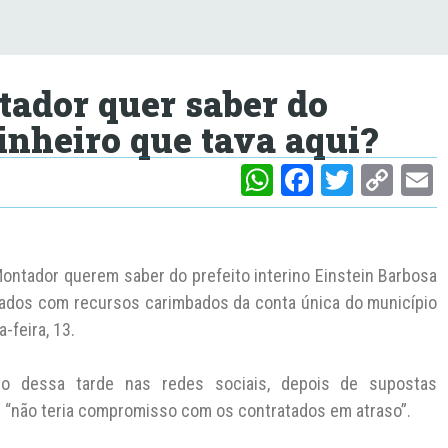
ador quer saber do
inheiro que tava aqui?
W
F
T
C
h
a
w
o
at
c
itt
p
a
s
e
er
y
l
Montador querem saber do prefeito interino Einstein Barbosa
A
b
Li
nados com recursos carimbados da conta única do município
-feira, 13.
p
o
n
p
o
k
io dessa tarde nas redes sociais, depois de supostas
k
e “não teria compromisso com os contratados em atraso”.