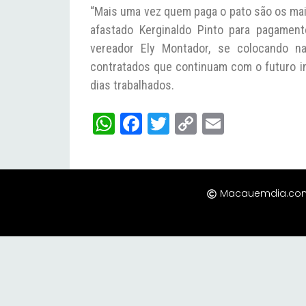
“Mais uma vez quem paga o pato são os mai
afastado Kerginaldo Pinto para pagament
vereador Ely Montador, se colocando n
contratados que continuam com o futuro i
dias trabalhados.
W
Fa
T
C
E
ha
ce
wi
op
m
ts
bo
tt
y
ail
A
ok
er
Li
Macauemdia.com |
pp
nk