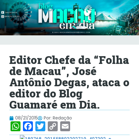
Editor Chefe da “Folha
de Macau”, José
Antônio Degas, ataca o
editor do Blog
Guamaré em Dia.
08/21/2015
Por:
Redação
W
F
T
C
E
h
a
w
o
m