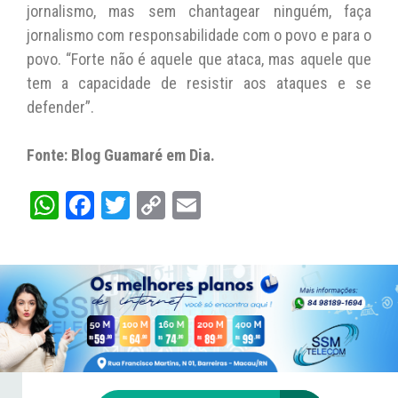
jornalismo, mas sem chantagear ninguém, faça
jornalismo com responsabilidade com o povo e para o
povo. “Forte não é aquele que ataca, mas aquele que
tem a capacidade de resistir aos ataques e se
defender”.
Fonte: Blog Guamaré em Dia.
W
Fa
T
C
E
ha
ce
wi
op
m
ts
bo
tt
y
ail
A
ok
er
Li
pp
nk