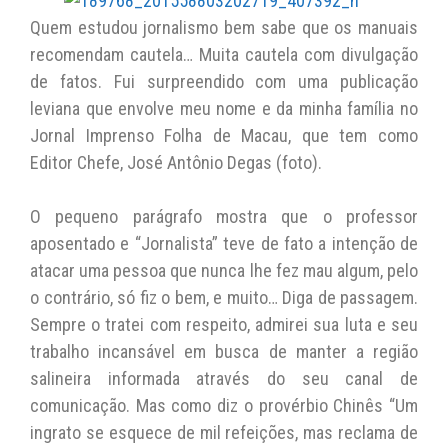
at
c
itt
p
ai
Quem estudou jornalismo bem sabe que os manuais
s
e
er
y
l
recomendam cautela… Muita cautela com divulgação
A
b
Li
de fatos. Fui surpreendido com uma publicação
leviana que envolve meu nome e da minha família no
p
o
n
Jornal Imprenso Folha de Macau, que tem como
p
o
k
Editor Chefe, José Antônio Degas (foto).
k
O pequeno parágrafo mostra que o professor
aposentado e “Jornalista” teve de fato a intenção de
atacar uma pessoa que nunca lhe fez mau algum, pelo
o contrário, só fiz o bem, e muito… Diga de passagem.
Sempre o tratei com respeito, admirei sua luta e seu
trabalho incansável em busca de manter a região
salineira informada através do seu canal de
comunicação. Mas como diz o provérbio Chinês “Um
ingrato se esquece de mil refeições, mas reclama de