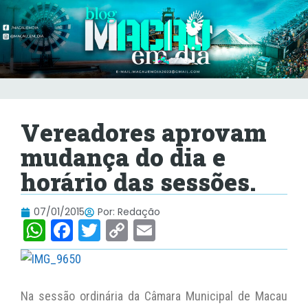
Vereadores aprovam
mudança do dia e
horário das sessões.
07/01/2015
Por:
Redação
W
F
T
C
E
h
a
w
o
m
at
c
itt
p
ai
s
e
er
y
l
Na sessão ordinária da Câmara Municipal de Macau