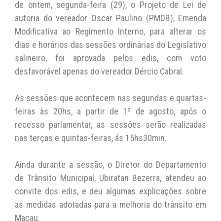
A
b
Li
de ontem, segunda-feira (29), o Projeto de Lei de
autoria do vereador Oscar Paulino (PMDB), Emenda
p
o
n
Modificativa ao Regimento Interno, para alterar os
p
o
k
dias e horários das sessões ordinárias do Legislativo
k
salineiro, foi aprovada pelos edis, com voto
desfavorável apenas do vereador Dércio Cabral.
As sessões que acontecem nas segundas e quartas-
feiras às 20hs, a partir de 1º de agosto, após o
recesso parlamentar, as sessões serão realizadas
nas terças e quintas-feiras, ás 15hs30min.
Ainda durante a sessão, o Diretor do Departamento
de Trânsito Municipal, Ubiratan Bezerra, atendeu ao
convite dos edis, e deu algumas explicações sobre
as medidas adotadas para a melhoria do trânsito em
Macau.