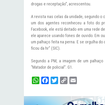
drogas e receptação”, acrescentou.
A revista nas celas da unidade, segundo o ca
um dos agentes reconheceu a foto do pr
Facebook, ele está deitado em uma rede de
ele aparece usando fones de ouvido. Em ou
um palhaço feita na perna. E se orgulha do 
ficou da hr” (SIC).
Segundo a PM, a imagem de um palhaço t
“Matador de policial”. G1.
W
Fa
T
C
E
ha
ce
wi
op
m
ts
bo
tt
y
ail
A
ok
er
Li