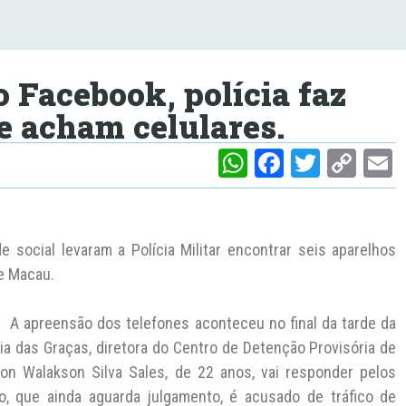
o Facebook, polícia faz
e acham celulares.
W
F
T
C
h
a
w
o
at
c
itt
p
a
s
e
er
y
l
social levaram a Polícia Militar encontrar seis aparelhos
A
b
Li
e Macau.
p
o
n
A apreensão dos telefones aconteceu no final da tarde da
p
o
k
ria das Graças, diretora do Centro de Detenção Provisória de
k
on Walakson Silva Sales, de 22 anos, vai responder pelos
o, que ainda aguarda julgamento, é acusado de tráfico de