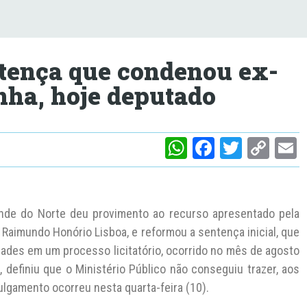
tença que condenou ex-
nha, hoje deputado
W
F
T
C
h
a
w
o
at
c
itt
p
a
s
e
er
y
l
ande do Norte deu provimento ao recurso apresentado pela
A
b
Li
 Raimundo Honório Lisboa, e reformou a sentença inicial, que
dades em um processo licitatório, ocorrido no mês de agosto
p
o
n
, definiu que o Ministério Público não conseguiu trazer, aos
p
o
k
julgamento ocorreu nesta quarta-feira (10).
k