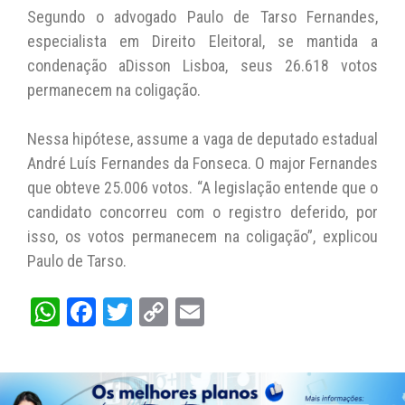
s
e
er
y
l
Segundo o advogado Paulo de Tarso Fernandes,
A
b
Li
especialista em Direito Eleitoral, se mantida a
condenação aDisson Lisboa, seus 26.618 votos
p
o
n
permanecem na coligação.
p
o
k
k
Nessa hipótese, assume a vaga de deputado estadual
André Luís Fernandes da Fonseca. O major Fernandes
que obteve 25.006 votos. “A legislação entende que o
candidato concorreu com o registro deferido, por
isso, os votos permanecem na coligação”, explicou
Paulo de Tarso.
W
Fa
T
C
E
ha
ce
wi
op
m
ts
bo
tt
y
ail
A
ok
er
Li