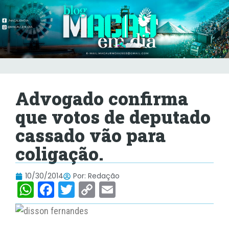
Advogado confirma
que votos de deputado
cassado vão para
coligação.
10/30/2014
Por:
Redação
W
F
T
C
E
h
a
w
o
m
at
c
itt
p
ai