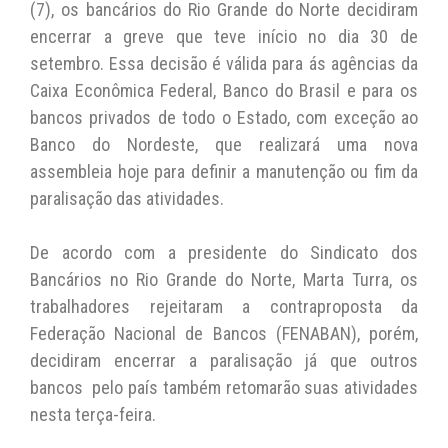
A
b
Li
(7), os bancários do Rio Grande do Norte decidiram
encerrar a greve que teve início no dia 30 de
p
o
n
setembro. Essa decisão é válida para ás agências da
p
o
k
Caixa Econômica Federal, Banco do Brasil e para os
k
bancos privados de todo o Estado, com exceção ao
Banco do Nordeste, que realizará uma nova
assembleia hoje para definir a manutenção ou fim da
paralisação das atividades.
De acordo com a presidente do Sindicato dos
Bancários no Rio Grande do Norte, Marta Turra, os
trabalhadores rejeitaram a contraproposta da
Federação Nacional de Bancos (FENABAN), porém,
decidiram encerrar a paralisação já que outros
bancos pelo país também retomarão suas atividades
nesta terça-feira.