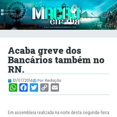
Acaba greve dos
Bancários também no
RN.
10/07/2014
Por:
Redação
W
F
T
C
E
h
a
w
o
m
at
c
itt
p
ai
s
e
er
y
l
Em assembleia realizada na noite desta segunda-feira