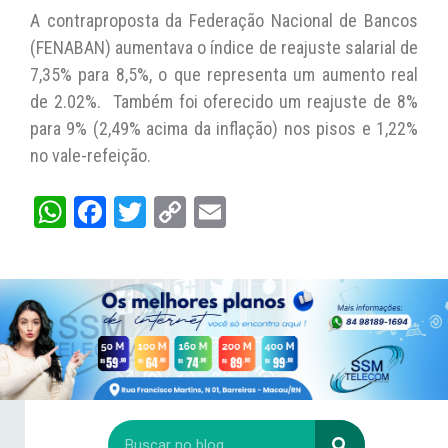
A contraproposta da Federação Nacional de Bancos
(FENABAN) aumentava o índice de reajuste salarial de
7,35% para 8,5%, o que representa um aumento real
de 2.02%. Também foi oferecido um reajuste de 8%
para 9% (2,49% acima da inflação) nos pisos e 1,22%
no vale-refeição.
W
Fa
T
C
E
ha
ce
wi
op
m
ts
bo
tt
y
ail
A
ok
er
Li
pp
nk